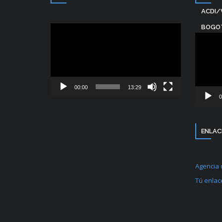
ACDI/
BOGO
Reproductor
Reprodu
de
de
vídeo
vídeo
00:00
13:29
0
ENLAC
Agencia 
Tú enlac