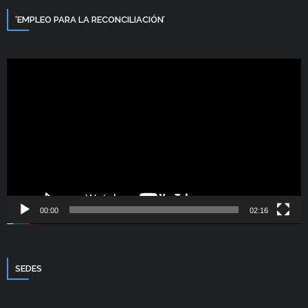
‘EMPLEO PARA LA RECONCILIACIÓN’
Reproductor
de
vídeo
00:00
02:16
SEDES