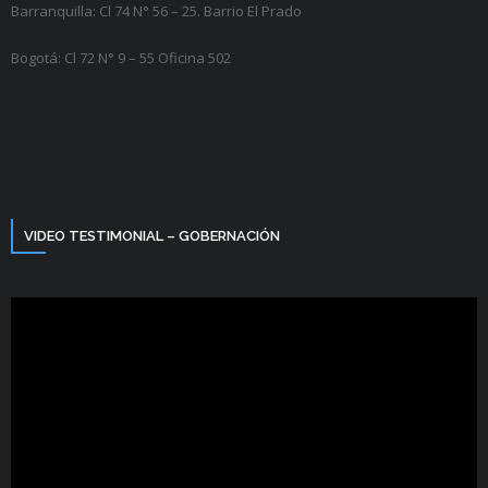
Barranquilla: Cl 74 N° 56 – 25. Barrio El Prado
Bogotá: Cl 72 N° 9 – 55 Oficina 502
VIDEO TESTIMONIAL – GOBERNACIÓN
Reproductor
de
vídeo