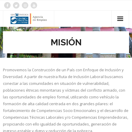
Inicio
MISIÓN
Centro de formación
Convenios
Promovemos la Construcción de un País con Enfoque de Inclusión y
Academia
Diversidad. A partir de nuestra Ruta de Inclusión Laboral buscamos
conectar a las comunidades en situación de vulnerabilidad,
Servicio publico de empleo
poblaciones étnicas minoritarias y víctimas del conflicto armado, con
las oportunidades de empleo formal, utilizando como vehículo la
formación de alta calidad centrada en dos grandes pilares: el
fortalecimiento de Competencias Socio Emocionales y el desarrollo de
Competencias Técnicas Laborales y/o Competencias Emprendedoras,
propiciando con ello igualdad de oportunidades, generación de
ingreso estable y digno y reducción de la pobreza.