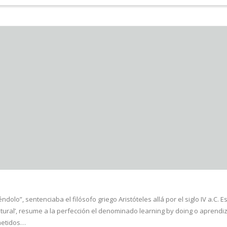
o”, sentenciaba el filósofo griego Aristóteles allá por el siglo IV a.C. E
ral’, resume a la perfección el denominado learning by doing o aprendiza
metidos…